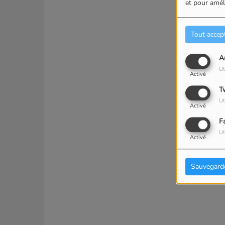
et pour améli
Tout accep
A
Ut
Activé
T
Ut
Activé
F
Ut
Activé
Sauvegard