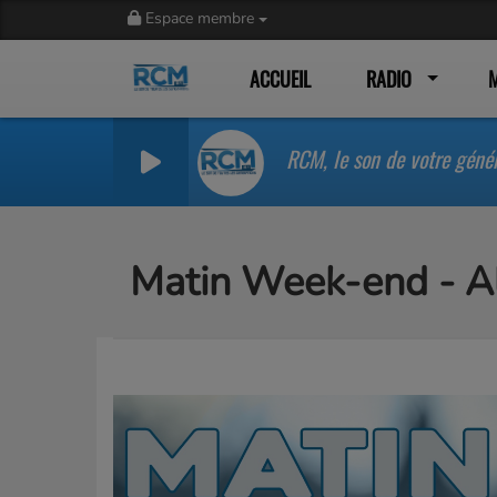
Espace membre
ACCUEIL
RADIO
RCM, le son de votre géné
Matin Week-end - Al