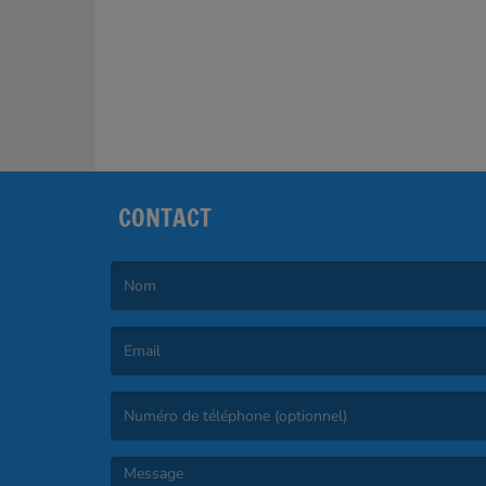
CONTACT
(Le nom est obligatoire. )
(L’email est obligatoire. )