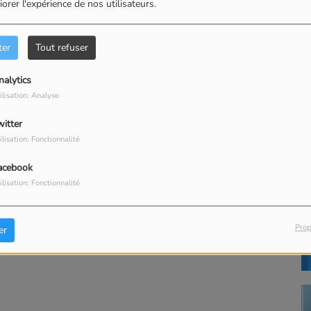
orer l'expérience de nos utilisateurs.
ter
Tout refuser
G
nalytics
ilisation: Analyse
witter
ilisation: Fonctionnalité
acebook
ilisation: Fonctionnalité
T
Prop
er