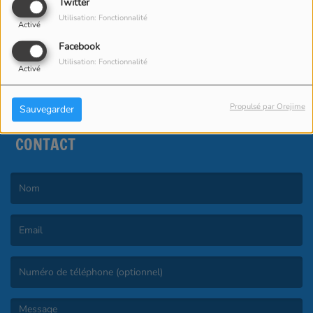
Twitter
Bonjour Richard de ariege Pyrénées. Où
Utilisation: Fonctionnalité
Activé
j'écoute ton émission. Bonjour ???? à les
hauts de france et le rclens
Facebook
Utilisation: Fonctionnalité
Activé
Propulsé par Orejime
Sauvegarder
CONTACT
(Le nom est obligatoire. )
(L’email est obligatoire. )