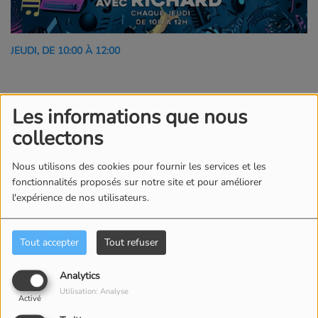
JEUDI, DE 10:00 À 12:00
SOUVENIRS 90 AVEC RICHARD GÉNÉRATION 90
Les informations que nous
collectons
Commentaires(1)
Nous utilisons des cookies pour fournir les services et les
fonctionnalités proposés sur notre site et pour améliorer
l'expérience de nos utilisateurs.
Connectez-vous pour commenter cet article
SE CONNECTER
Tout accepter
Tout refuser
Analytics
Utilisation: Analyse
Activé
Patrice Ariège Pyrénées ,
il y a 9 mois