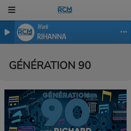
Work
RIHANNA
GÉNÉRATION 90