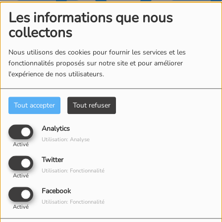
Les informations que nous
collectons
Nous utilisons des cookies pour fournir les services et les
fonctionnalités proposés sur notre site et pour améliorer
l'expérience de nos utilisateurs.
Oups, vous avez
rencontré une erreur.
Tout accepter
Tout refuser
Il semble que la page que vous recherchez n’existe
Analytics
plus.
Utilisation: Analyse
Activé
Twitter
Utilisation: Fonctionnalité
Activé
Facebook
CONTACT
Utilisation: Fonctionnalité
Activé