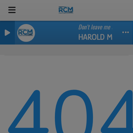
Don't leave me this way
HAROLD MELVIN 
40