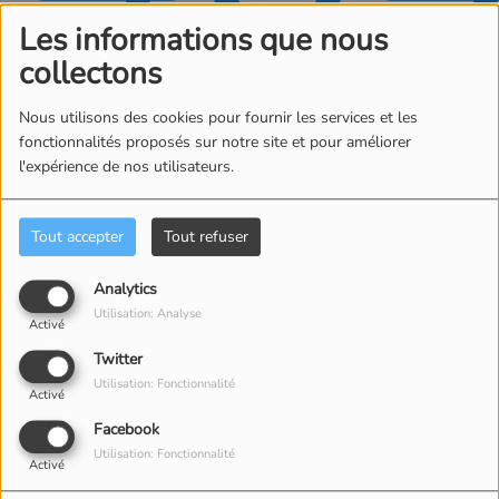
Les informations que nous
collectons
Nous utilisons des cookies pour fournir les services et les
fonctionnalités proposés sur notre site et pour améliorer
l'expérience de nos utilisateurs.
Oups, vous avez
rencontré une erreur.
Tout accepter
Tout refuser
Il semble que la page que vous recherchez n’existe
Analytics
plus.
Utilisation: Analyse
Activé
Twitter
Utilisation: Fonctionnalité
Activé
Facebook
CONTACT
Utilisation: Fonctionnalité
Activé