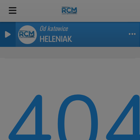
Od katowice
HELENIAK
40