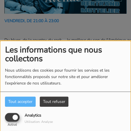
VENDREDI, DE 21:00 À 23:00
Du blues, de la country, du rock … le meilleur du son de l'Amérique a
Les informations que nous
Animateur(s) de l’émission
collectons
BERTRAND
Nous utilisons des cookies pour fournir les services et les
fonctionnalités proposés sur notre site et pour améliorer
MUTTELIER
l'expérience de nos utilisateurs.
Animateur
Tout accepter
Tout refuser
Commentaires(0)
Analytics
Utilisation: Analyse
Activé
Connectez-vous pour commenter cet article