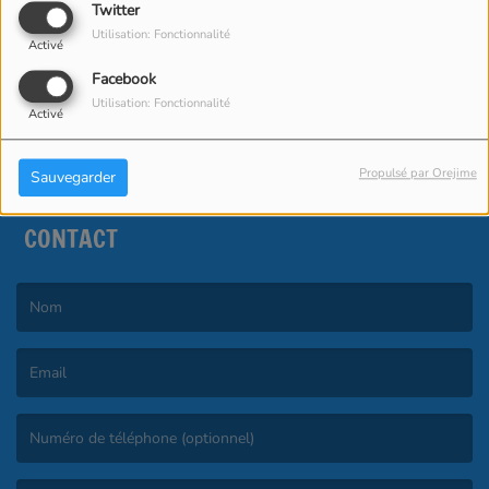
Twitter
Utilisation: Fonctionnalité
SE CONNECTER
Activé
Facebook
Utilisation: Fonctionnalité
Activé
Propulsé par Orejime
Sauvegarder
CONTACT
(Le nom est obligatoire. )
(L’email est obligatoire. )