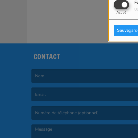
F
Ut
Activé
Sauvegard
CONTACT
(Le nom est obligatoire. )
(L’email est obligatoire. )