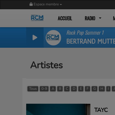
Espace membre
ACCUEIL
RADIO
Rock Pop Summer 1
BERTRAND MUTTE
Artistes
Tous
0-9
A
B
C
D
E
F
G
H
I
J
TAYC