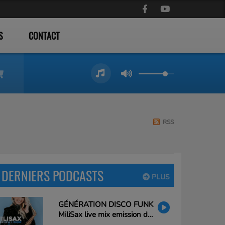
S
CONTACT
RSS
DERNIERS PODCASTS
PLUS
GÉNÉRATION DISCO FUNK
MiliSax live mix emission du
26/02/25 20h à 21h