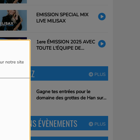
EMISSION SPECIAL MIX
LIVE MILISAX
1ere ÉMISSION 2025 AVEC
TOUTE L'ÉQUIPE DE
CLAUDIO
ur notre site
PARTICIPEZ
PLUS
Gagne tes entrées pour le
domaine des grottes de Han sur
RCM !
PROCHAINS ÉVÈNEMENTS
PLUS