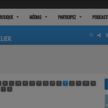
MUSIQUE
MÉDIAS
PARTICIPEZ
PODCAST
LIER
K
L
M
N
O
P
Q
R
S
T
U
V
W
X
Y
Z